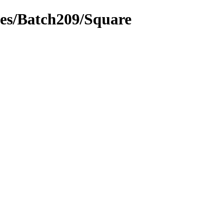
ges/Batch209/Square