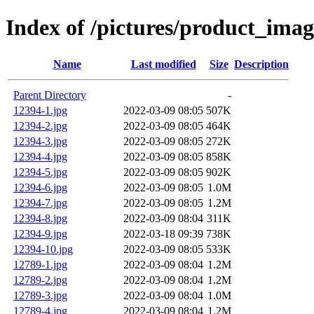
Index of /pictures/product_ima
Name
Last modified
Size
Description
Parent Directory
-
12394-1.jpg
2022-03-09 08:05
507K
12394-2.jpg
2022-03-09 08:05
464K
12394-3.jpg
2022-03-09 08:05
272K
12394-4.jpg
2022-03-09 08:05
858K
12394-5.jpg
2022-03-09 08:05
902K
12394-6.jpg
2022-03-09 08:05
1.0M
12394-7.jpg
2022-03-09 08:05
1.2M
12394-8.jpg
2022-03-09 08:04
311K
12394-9.jpg
2022-03-18 09:39
738K
12394-10.jpg
2022-03-09 08:05
533K
12789-1.jpg
2022-03-09 08:04
1.2M
12789-2.jpg
2022-03-09 08:04
1.2M
12789-3.jpg
2022-03-09 08:04
1.0M
12789-4.jpg
2022-03-09 08:04
1.2M