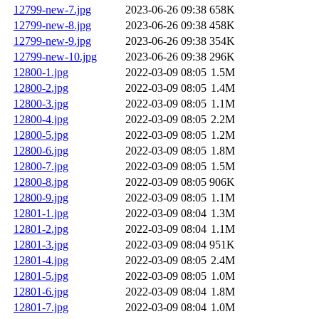
12799-new-7.jpg
2023-06-26 09:38
658K
12799-new-8.jpg
2023-06-26 09:38
458K
12799-new-9.jpg
2023-06-26 09:38
354K
12799-new-10.jpg
2023-06-26 09:38
296K
12800-1.jpg
2022-03-09 08:05
1.5M
12800-2.jpg
2022-03-09 08:05
1.4M
12800-3.jpg
2022-03-09 08:05
1.1M
12800-4.jpg
2022-03-09 08:05
2.2M
12800-5.jpg
2022-03-09 08:05
1.2M
12800-6.jpg
2022-03-09 08:05
1.8M
12800-7.jpg
2022-03-09 08:05
1.5M
12800-8.jpg
2022-03-09 08:05
906K
12800-9.jpg
2022-03-09 08:05
1.1M
12801-1.jpg
2022-03-09 08:04
1.3M
12801-2.jpg
2022-03-09 08:04
1.1M
12801-3.jpg
2022-03-09 08:04
951K
12801-4.jpg
2022-03-09 08:05
2.4M
12801-5.jpg
2022-03-09 08:05
1.0M
12801-6.jpg
2022-03-09 08:04
1.8M
12801-7.jpg
2022-03-09 08:04
1.0M